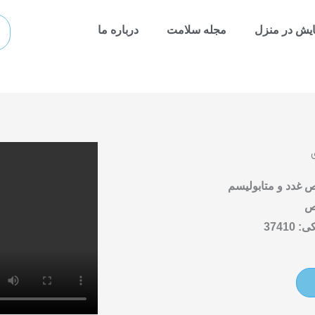
ch
ایش در منزل
مجله سلامت
درباره ما
غدد و متابولیسم
ص
37410