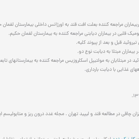
بيماران مراجعه كننده بعلت افت قند به اورژانس داخلي بيمارستان لقمان ح
وميك قلبي در بيماران ديابتي مراجعه كننده به بيمارستان لقمان حكيم.
تيروئيد قبل و بعد از پیوند كليه.
بيماران مبتلا به ديابت نوع دو.
ئيد در مبتلايان به مولتيپل اسكلروزيس مراجعه كننده به بيمارستانهاي تا
هاي غذايي با ديابت بارداري.