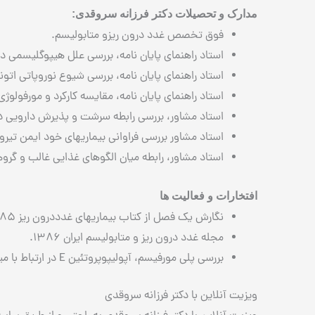
مدارک و تحصیلات دکتر فرزانه سروقدی:
فوق تخصص غدد درون ريزو متابوليسم.
استاد راهنمای پایان نامه، بررسي علل هيپوگليسمي در
استاد راهنمای پایان نامه، بررسي شيوع نوروپاتي اتون
استاد راهنمای پایان نامه، مقايسه كاركرد و مورفولوژي 
استاد مشاور، بررسي رابطه سرشت و پذيرش دارويي در 
استاد مشاور بررسي فراواني بيماريهاي خود ايمن تيرو
استاد مشاور، رابطه ميان الگوهاي غذايي غالب و گروه
افتخارات و فعالیت ها
نگارش يک فصل از کتاب بيماريهای غدددرون ريز ١٣٨۵.
مجله غدد درون ريز و متابوليسم ايران ١٣٨۶.
بررسی پلی مورفيسم، آپوليپوپروتئين E در ارتباط با ميزان چاقی در مطالعه قند و ليپيد تهران . مجله غدد درون ريز و متابوليسم ايران ١٣٨۶.
ویزیت آنلاین با دکتر فرزانه سروقدی