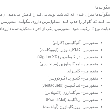
بیگوآنیدها
بیگوآنیدها میزان قندی که کبد شما تولید می‌کند را کاهش می‌دهند. آن
می‌کنند که گلوکز را جذب کنند. متداول‌ترین داروی بیگوآنید، متفورمین
دیابت نوع 2 ترکیب شود. متفورمین، یکی از اجزاء تشکیل‌دهنده داروهای زیر است:
متفورمین- آلوگلیپتین (کازانو)
متفورمین- کاناگلیفلوزین (اینووکامت)
متفورمین- داپاگلیفلوزین (Xigduo XR)
متفورمین- امپاگلیفلوزین (سینجاردی)
متفورمین- گلیپیزاید
متفورمین- گلیبورید (گلوکوونس)
متفورمین- لیناگلیپتین (Jentadueto)
متفورمین- پیوگلیتازون (اکتوپلاس)
متفورمین- رپاگلینید (PrandiMet)
متفورمین- روزیگلیتازون (آواندمت)