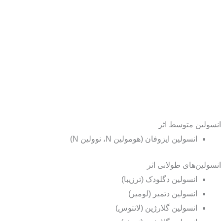
انسولین متوسط اثر
انسولین ایزوفان (هومولین N، نوولین N)
انسولین‌های طولانی اثر
انسولین دگلودک (ترزیبا)
انسولین دتمیر (لومیر)
انسولین گلارژین (لانتوس)